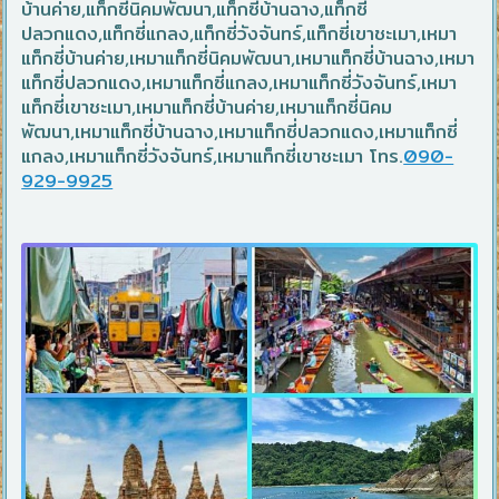
บ้านค่าย,แท็กซี่นิคมพัฒนา,แท็กซี่บ้านฉาง,แท็กซี่
ปลวกแดง,แท็กซี่แกลง,แท็กซี่วังจันทร์,แท็กซี่เขาชะเมา,เหมา
แท็กซี่บ้านค่าย,เหมาแท็กซี่นิคมพัฒนา,เหมาแท็กซี่บ้านฉาง,เหมา
แท็กซี่ปลวกแดง,เหมาแท็กซี่แกลง,เหมาแท็กซี่วังจันทร์,เหมา
แท็กซี่เขาชะเมา,เหมาแท็กซี่บ้านค่าย,เหมาแท็กซี่นิคม
พัฒนา,เหมาแท็กซี่บ้านฉาง,เหมาแท็กซี่ปลวกแดง,เหมาแท็กซี่
แกลง,เหมาแท็กซี่วังจันทร์,เหมาแท็กซี่เขาชะเมา โทร.
090-
929-9925