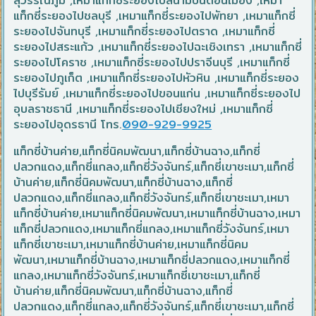
สุวรรณภูมิ ,เหมาแท็กซี่ระยองไปสนามบินดอนเมือง ,เหมา
แท็กซี่ระยองไปชลบุรี ,เหมาแท็กซี่ระยองไปพัทยา ,เหมาแท็กซี่
ระยองไปจันทบุรี ,เหมาแท็กซี่ระยองไปตราด ,เหมาแท็กซี่
ระยองไปสระแก้ว ,เหมาแท็กซี่ระยองไปฉะเชิงเทรา ,เหมาแท็กซี่
ระยองไปโคราช ,เหมาแท็กซี่ระยองไปปราจีนบุรี ,เหมาแท็กซี่
ระยองไปภูเก็ต ,เหมาแท็กซี่ระยองไปหัวหิน ,เหมาแท็กซี่ระยอง
ไปบุรีรัมย์ ,เหมาแท็กซี่ระยองไปขอนแก่น ,เหมาแท็กซี่ระยองไป
อุบลราชธานี ,เหมาแท็กซี่ระยองไปเชียงใหม่ ,เหมาแท็กซี่
ระยองไปอุดรธานี โทร.
090-929-9925
แท็กซี่บ้านค่าย,แท็กซี่นิคมพัฒนา,แท็กซี่บ้านฉาง,แท็กซี่
ปลวกแดง,แท็กซี่แกลง,แท็กซี่วังจันทร์,แท็กซี่เขาชะเมา,แท็กซี่
บ้านค่าย,แท็กซี่นิคมพัฒนา,แท็กซี่บ้านฉาง,แท็กซี่
ปลวกแดง,แท็กซี่แกลง,แท็กซี่วังจันทร์,แท็กซี่เขาชะเมา,เหมา
แท็กซี่บ้านค่าย,เหมาแท็กซี่นิคมพัฒนา,เหมาแท็กซี่บ้านฉาง,เหมา
แท็กซี่ปลวกแดง,เหมาแท็กซี่แกลง,เหมาแท็กซี่วังจันทร์,เหมา
แท็กซี่เขาชะเมา,เหมาแท็กซี่บ้านค่าย,เหมาแท็กซี่นิคม
พัฒนา,เหมาแท็กซี่บ้านฉาง,เหมาแท็กซี่ปลวกแดง,เหมาแท็กซี่
แกลง,เหมาแท็กซี่วังจันทร์,เหมาแท็กซี่เขาชะเมา,แท็กซี่
บ้านค่าย,แท็กซี่นิคมพัฒนา,แท็กซี่บ้านฉาง,แท็กซี่
ปลวกแดง,แท็กซี่แกลง,แท็กซี่วังจันทร์,แท็กซี่เขาชะเมา,แท็กซี่