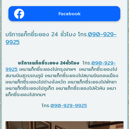
Facebook
บริการแท็กซี่ระยอง 24 ชั่วโมง โทร.
090-929-
9925
บริการแท็กซี่ระยอง 24ชั่วโมง
โทร.
090-929-
9925
เหมาแท็กซี่ระยองไปกรุงเทพฯ เหมาแท็กซี่ระยองไป
สนามบินสุวรรณภูมิ เหมาแท็กซี่ระยองไปสนามบินดอนเมือง
เหมาแท็กซี่ระยองไปต่างจังหวัด เหมาแท็กซี่ระยองไปพัทยา
เหมาแท็กซี่ระยองไปภูเก็ต เหมาแท็กซี่ระยองไปหัวหิน เหมา
แท็กซี่ระยองไปกทมฯ
โทร.
090-929-9925